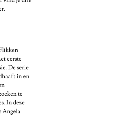
 vind je drie
er.
‘Flikken
et eerste
ie. De serie
dhaaft in en
en
zoeken te
s. In deze
s Angela