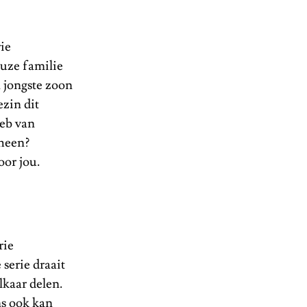
ie
euze familie
n jongste zoon
ezin dit
web van
rheen?
voor jou.
rie
 serie draait
lkaar delen.
ms ook kan