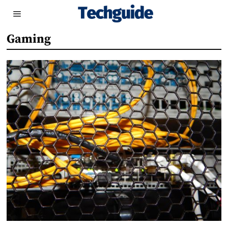
Gaming