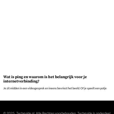
Wat is ping en waarom is het belangrijk voor je
internetverbinding?
Je zit midden in een videogesprek en ineens bevriest het beeld. Of je speelt een potje
© 2025. Techguide.nl. Alle Rechten voorbehouden. Techguide is onderdeel