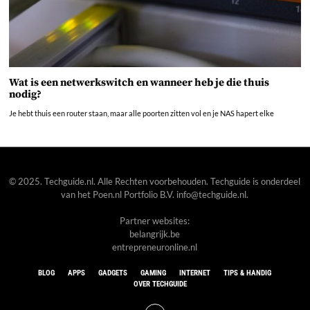
Wat is een netwerkswitch en wanneer heb je die thuis
nodig?
Je hebt thuis een router staan, maar alle poorten zitten vol en je NAS hapert elke
© 2025. Techguide.nl. Alle Rechten voorbehouden. Techguide is onderdeel
van het
Poen.nl
Portfolio B.V. info@techguide.nl.
Partner websites:
belangrijk.be
entrepreneuronline.nl
BLOG
APPS
GADGETS
GAMING
INTERNET
TIPS & HANDIG
OVER TECHGUIDE