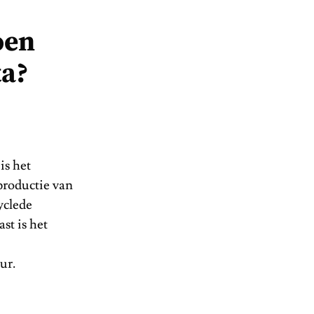
oen
ta?
is het
productie van
yclede
st is het
ur.