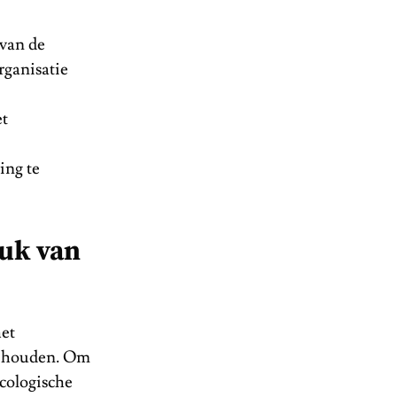
 van de
rganisatie
et
ing te
ruk van
het
te houden. Om
ecologische