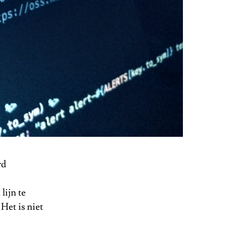
rd
lijn te
et is niet