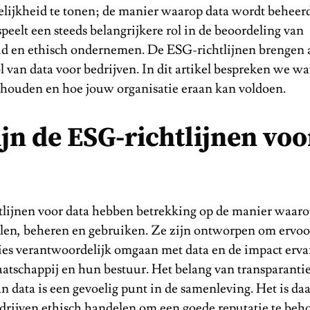
lijkheid te tonen; de manier waarop data wordt beheer
speelt een steeds belangrijkere rol in de beoordeling van
 en ethisch ondernemen. De ESG-richtlijnen brengen 
ol van data voor bedrijven. In dit artikel bespreken we wa
inhouden en hoe jouw organisatie eraan kan voldoen.
ijn de ESG-richtlijnen voo
lijnen voor data hebben betrekking op de manier waaro
len, beheren en gebruiken. Ze zijn ontworpen om ervoo
ties verantwoordelijk omgaan met data en de impact erva
atschappij en hun bestuur. Het belang van transparantie
n data is een gevoelig punt in de samenleving. Het is d
edrijven ethisch handelen om een goede reputatie te beh