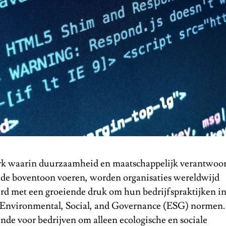
erk waarin duurzaamheid en maatschappelijk verantwoo
e boventoon voeren, worden organisaties wereldwijd
rd met een groeiende druk om hun bedrijfspraktijken in 
Environmental, Social, and Governance (ESG) normen. H
nde voor bedrijven om alleen ecologische en sociale