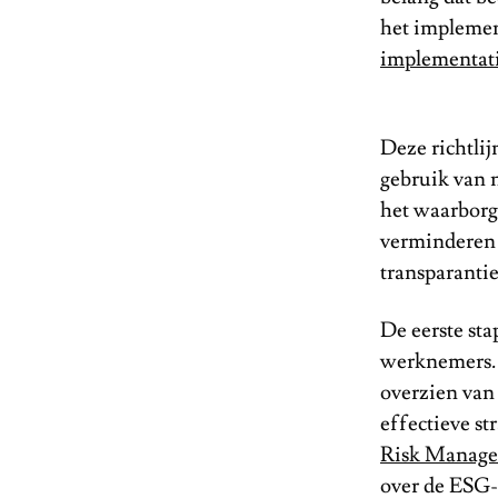
het implemen
implementat
Deze richtli
gebruik van 
het waarborg
verminderen 
transparantie
De eerste sta
werknemers. 
overzien van
effectieve s
Risk Manag
over de ESG-r