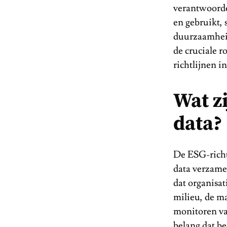
verantwoorde
en gebruikt, 
duurzaamheid
de cruciale r
richtlijnen 
Wat z
data?
De ESG-richt
data verzame
dat organisa
milieu, de ma
monitoren va
belang dat b