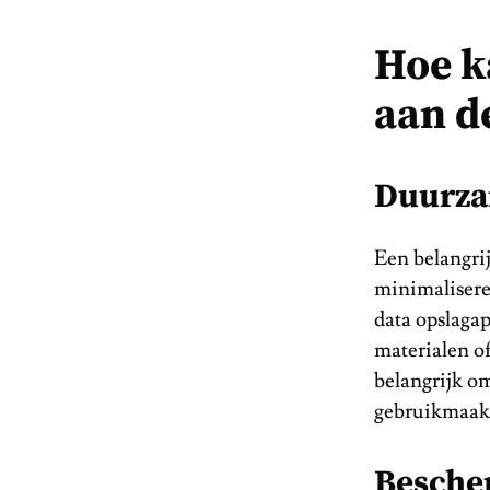
Hoe k
aan d
Duurza
Een belangrij
minimalisere
data opslagap
materialen of
belangrijk om
gebruikmaakt
Besche