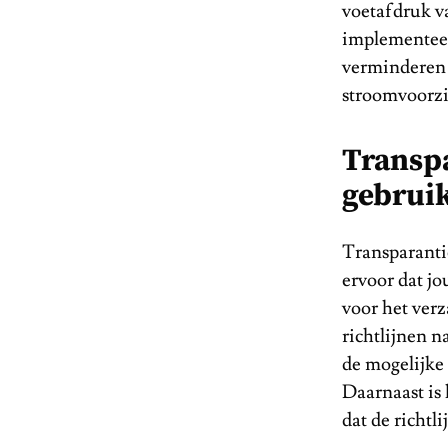
voetafdruk va
implementeer 
verminderen 
stroomvoorzi
Transpa
gebruik
Transparantie
ervoor dat jo
voor het ver
richtlijnen n
de mogelijke 
Daarnaast is 
dat de richtl