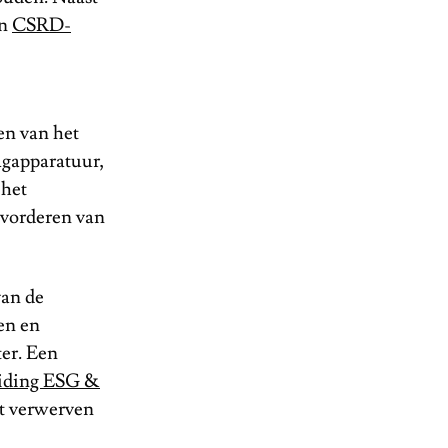
en
CSRD-
en van het
agapparatuur,
 het
evorderen van
van de
en en
ter. Een
iding ESG &
ht verwerven