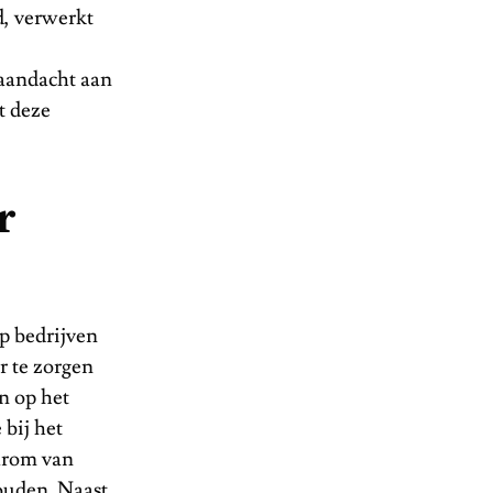
d, verwerkt
aandacht aan
t deze
r
p bedrijven
r te zorgen
n op het
 bij het
aarom van
ouden. Naast