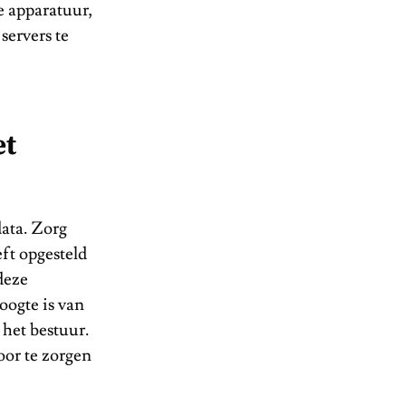
e apparatuur,
servers te
et
data. Zorg
eft opgesteld
deze
oogte is van
 het bestuur.
oor te zorgen