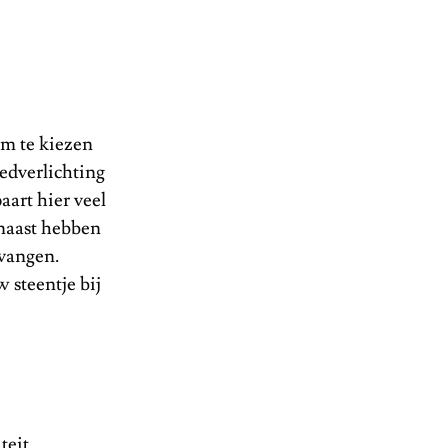
om te kiezen
edverlichting
aart hier veel
rnaast hebben
rvangen.
 steentje bij
teit