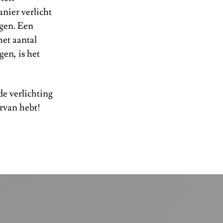
anier verlicht
ggen. Een
het aantal
en, is het
de verlichting
ervan hebt!