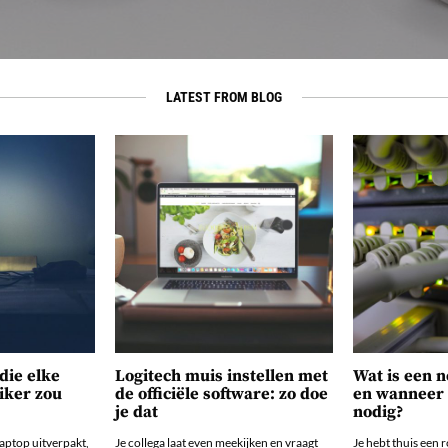
LATEST FROM BLOG
die elke
Logitech muis instellen met
Wat is een 
iker zou
de officiële software: zo doe
en wanneer h
je dat
nodig?
laptop uitverpakt,
Je collega laat even meekijken en vraagt
Je hebt thuis een r