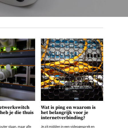
netwerkswitch
Wat is ping en waarom is
eb je die thuis
het belangrijk voor je
internetverbinding?
outer staan, maar alle
Je zit midden in een videogesprek en