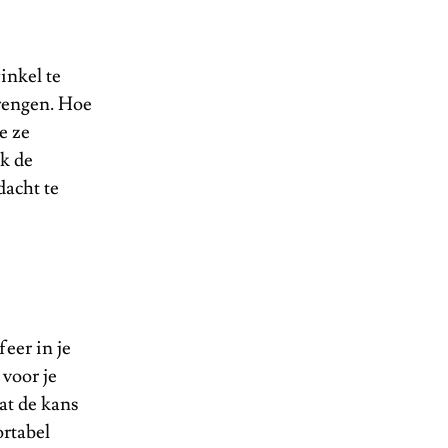
inkel te
brengen. Hoe
e ze
ok de
dacht te
sfeer in je
 voor je
at de kans
ortabel