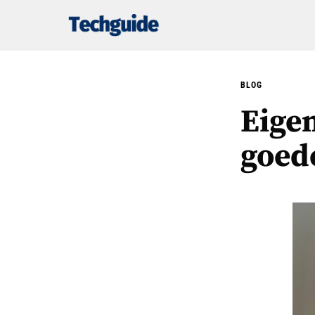
BLOG
Eige
goede