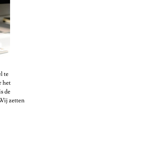
l te
r het
is de
Wij zetten