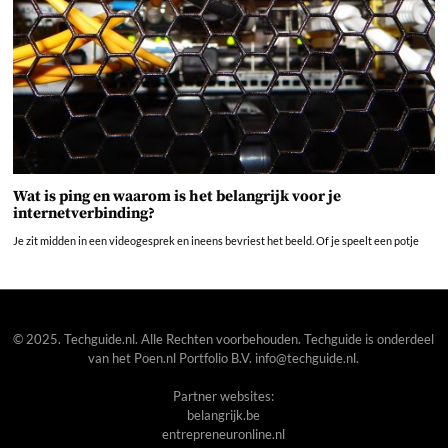
Wat is ping en waarom is het belangrijk voor je
internetverbinding?
Je zit midden in een videogesprek en ineens bevriest het beeld. Of je speelt een potje
© 2025. Techguide.nl. Alle Rechten voorbehouden. Techguide is onderdeel
van het
Poen.nl
Portfolio B.V. info@techguide.nl.
Partner websites:
belangrijk.be
entrepreneuronline.nl