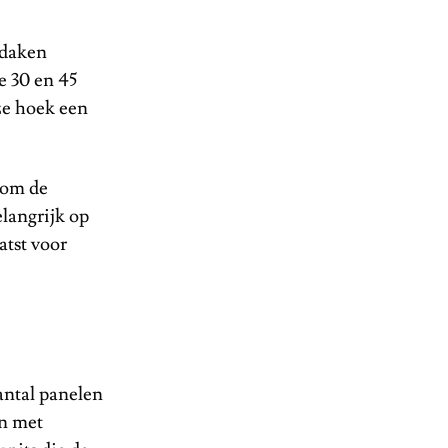
 daken
e 30 en 45
ze hoek een
 om de
elangrijk op
atst voor
antal panelen
en met