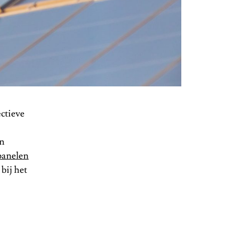
ctieve
an
panelen
bij het