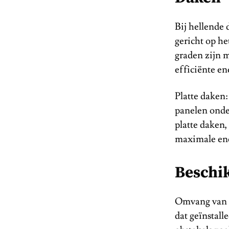
Bij hellende 
gericht op he
graden zijn 
efficiënte en
Platte daken
panelen onder
platte daken
maximale en
Beschi
Omvang van h
dat geïnstal