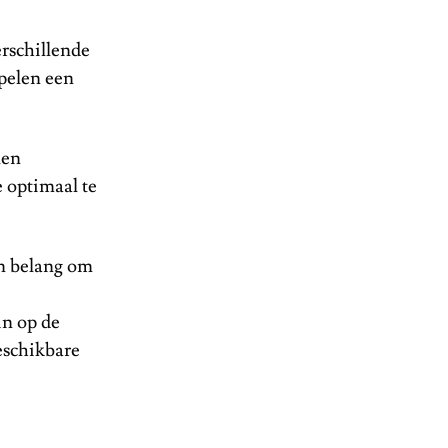
erschillende
spelen een
len
e optimaal te
an belang om
in op de
eschikbare