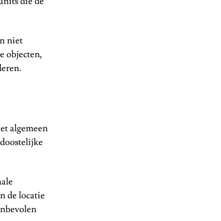
units die de
n niet
 objecten,
deren.
het algemeen
doostelijke
male
n de locatie
anbevolen