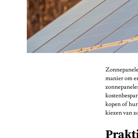
Zonnepanelen
manier om en
zonnepanelen
kostenbespari
kopen of hure
kiezen van z
Prakt