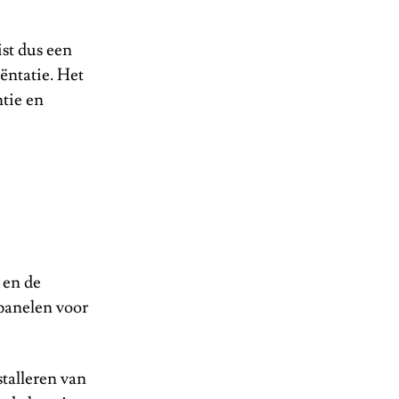
st dus een
ëntatie. Het
ntie en
 en de
epanelen voor
talleren van