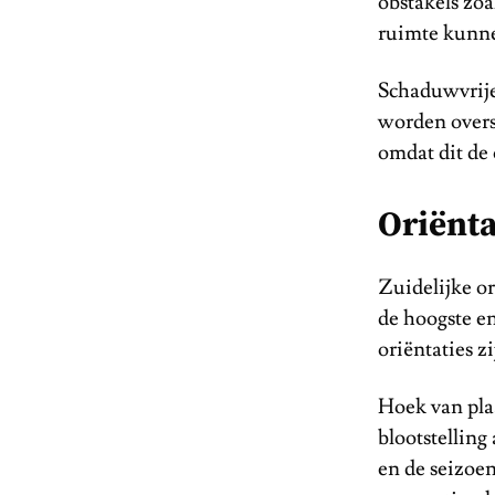
obstakels zoa
ruimte kunn
Schaduwvrije
worden overs
omdat dit de
Oriënta
Zuidelijke or
de hoogste e
oriëntaties z
Hoek van pla
blootstelling
en de seizoe