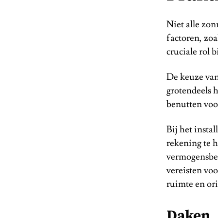
Niet alle zon
factoren, zoa
cruciale rol b
De keuze van 
grotendeels h
benutten vo
Bij het inst
rekening te 
vermogensbeh
vereisten voo
ruimte en or
Daken