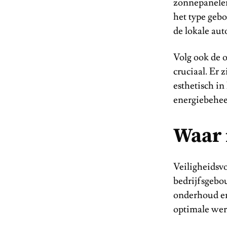
zonnepanelen
het type gebo
de lokale aut
Volg ook de 
cruciaal. Er 
esthetisch i
energiebehee
Waar 
Veiligheidsvo
bedrijfsgebo
onderhoud en
optimale wer