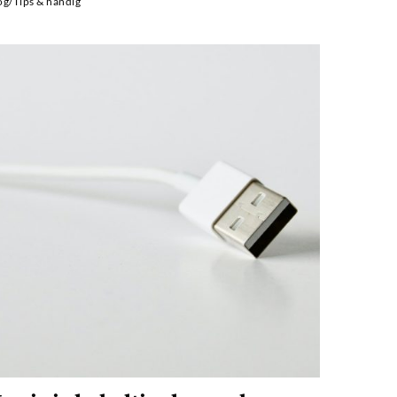
og
/
Tips & handig