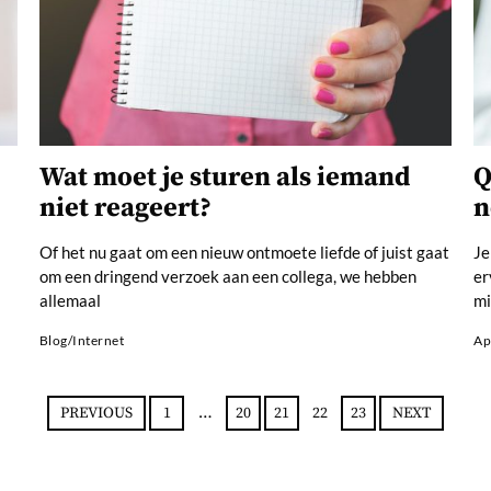
Wat moet je sturen als iemand
Q
niet reageert?
n
Of het nu gaat om een nieuw ontmoete liefde of juist gaat
Je
om een dringend verzoek aan een collega, we hebben
er
allemaal
mi
Blog
/
Internet
Ap
PREVIOUS
1
…
20
21
22
23
NEXT